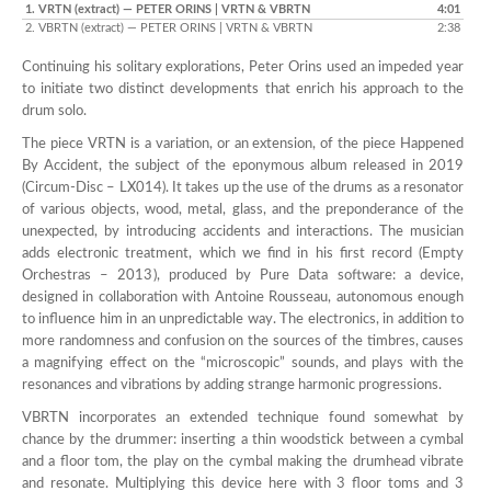
1.
VRTN (extract)
— PETER ORINS | VRTN & VBRTN
4:01
2.
VBRTN (extract)
— PETER ORINS | VRTN & VBRTN
2:38
Continuing his solitary explorations, Peter Orins used an impeded year
to initiate two distinct developments that enrich his approach to the
drum solo.
The piece VRTN is a variation, or an extension, of the piece Happened
By Accident, the subject of the eponymous album released in 2019
(
Circum-Disc – LX014
). It takes up the use of the drums as a resonator
of various objects, wood, metal, glass, and the preponderance of the
unexpected, by introducing accidents and interactions. The musician
adds electronic treatment, which we find in his first record (
Empty
Orchestras – 2013
), produced by Pure Data software: a device,
designed in collaboration with Antoine Rousseau, autonomous enough
to influence him in an unpredictable way. The electronics, in addition to
more randomness and confusion on the sources of the timbres, causes
a magnifying effect on the “microscopic” sounds, and plays with the
resonances and vibrations by adding strange harmonic progressions.
VBRTN incorporates an extended technique found somewhat by
chance by the drummer: inserting a thin woodstick between a cymbal
and a floor tom, the play on the cymbal making the drumhead vibrate
and resonate. Multiplying this device here with 3 floor toms and 3