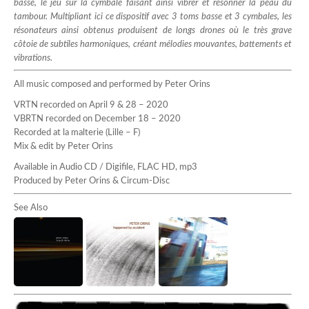
basse, le jeu sur la cymbale faisant ainsi vibrer et résonner la peau du
tambour. Multipliant ici ce dispositif avec 3 toms basse et 3 cymbales, les
résonateurs ainsi obtenus produisent de longs drones où le très grave
côtoie de subtiles harmoniques, créant mélodies mouvantes, battements et
vibrations.
All music composed and performed by Peter Orins
VRTN recorded on April 9 & 28 – 2020
VBRTN recorded on December 18 – 2020
Recorded at la malterie (Lille – F)
Mix & edit by Peter Orins
Available in Audio CD / Digifile, FLAC HD, mp3
Produced by Peter Orins & Circum-Disc
See Also