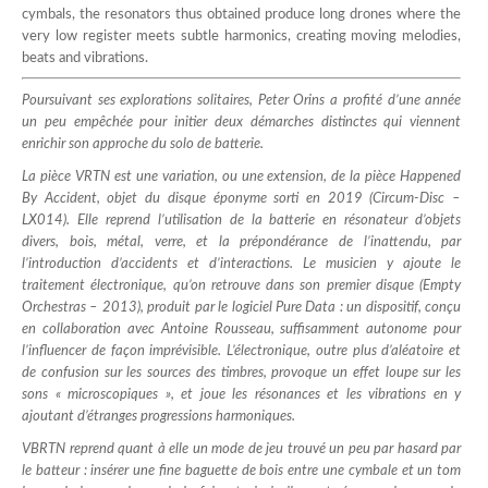
cymbals, the resonators thus obtained produce long drones where the
very low register meets subtle harmonics, creating moving melodies,
beats and vibrations.
Poursuivant ses explorations solitaires, Peter Orins a profité d’une année
un peu empêchée pour initier deux démarches distinctes qui viennent
enrichir son approche du solo de batterie.
La pièce VRTN est une variation, ou une extension, de la pièce Happened
By Accident, objet du disque éponyme sorti en 2019 (
Circum-Disc –
LX014
). Elle reprend l’utilisation de la batterie en résonateur d’objets
divers, bois, métal, verre, et la prépondérance de l’inattendu, par
l’introduction d’accidents et d’interactions. Le musicien y ajoute le
traitement électronique, qu’on retrouve dans son premier disque (
Empty
Orchestras – 2013
), produit par le logiciel Pure Data : un dispositif, conçu
en collaboration avec Antoine Rousseau, suffisamment autonome pour
l’influencer de façon imprévisible. L’électronique, outre plus d’aléatoire et
de confusion sur les sources des timbres, provoque un effet loupe sur les
sons « microscopiques », et joue les résonances et les vibrations en y
ajoutant d’étranges progressions harmoniques.
VBRTN reprend quant à elle un mode de jeu trouvé un peu par hasard par
le batteur : insérer une fine baguette de bois entre une cymbale et un tom