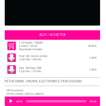
BUY / ACHETER
1 CD-Audio / Digifile
2 tracks / 50:16
10.00 €
Downloads included
FLAC HD, 96 kHz 24 bits
5.00 €
1 Zip File / 924 Mo
mp3, 320 kbps CBR
5.00 €
1 Zip File / 113 Mo
PETER ORINS : DRUMS, ELECTRONICS, PERCUSSIONS
VRTN (extract)
PETER ORINS | VRTN & VBRTN
Audio Player
00:00
00:00