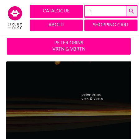
Search Button
Search
CATALOGUE
for:
ABOUT
SHOPPING CART
PETER ORINS
VRTN & VBRTN