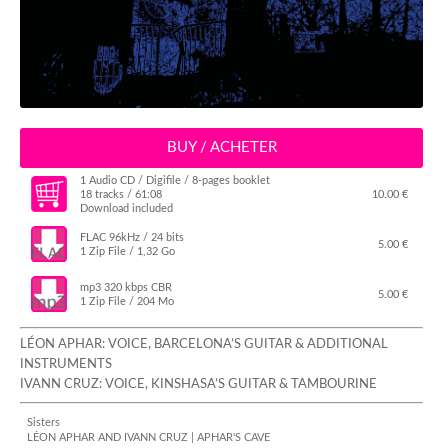
BUY / ACHETER
1 Audio CD / Digifile / 8-pages booklet
18 tracks / 61:08
10.00 €
Download included
FLAC 96kHz / 24 bits
5.00 €
1 Zip File / 1,32 Go
mp3 320 kbps CBR
5.00 €
1 Zip File / 204 Mo
LÉON APHAR: VOICE, BARCELONA’S GUITAR & ADDITIONAL
INSTRUMENTS
IVANN CRUZ: VOICE, KINSHASA’S GUITAR & TAMBOURINE
Sisters
LÉON APHAR AND IVANN CRUZ | APHAR'S CAVE