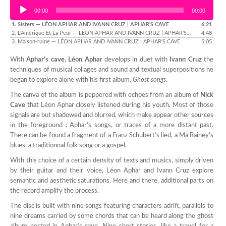
Audio Player
00:00
00:00
1.
Sisters
— LÉON APHAR AND IVANN CRUZ | APHAR'S CAVE
6:21
2.
L'Amérique Et La Peur
— LÉON APHAR AND IVANN CRUZ | APHAR'S CAVE
4:48
3.
Maison-ruine
— LÉON APHAR AND IVANN CRUZ | APHAR'S CAVE
5:05
With
Aphar’s cave
,
Léon Aphar
develops in duet with
Ivann Cruz
the
techniques of musical collages and sound and textual superpositions he
began to explore alone with his first album,
Ghost songs
.
The canva of the album is peppered with echoes from an album of
Nick
Cave
that Léon Aphar closely listened during his youth. Most of those
signals are but shadowed and blurred, which make appear other sources
in the foreground : Aphar’s songs, or traces of a more distant past.
There can be found a fragment of a Franz Schubert’s lied, a Ma Rainey’s
blues, a traditionnal folk song or a gospel.
With this choice of a certain density of texts and musics, simply driven
by their guitar and their voice, Léon Aphar and Ivann Cruz explore
semantic and aesthetic saturations. Here and there, additional parts on
the record amplify the process.
The disc is built with nine songs featuring characters adrift, parallels to
nine dreams carried by some chords that can be heard along the ghost