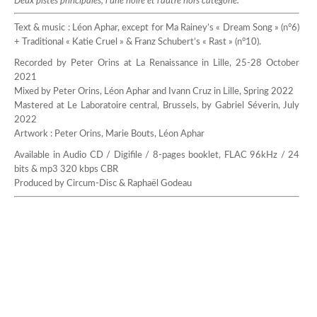
Deux pistes principales, l’une noire et l’autre hors catégorie.
Text & music : Léon Aphar, except for Ma Rainey’s « Dream Song » (n°6)
+ Traditional « Katie Cruel » & Franz Schubert’s « Rast » (n°10).
Recorded by Peter Orins at La Renaissance in Lille, 25-28 October
2021
Mixed by Peter Orins, Léon Aphar and Ivann Cruz in Lille, Spring 2022
Mastered at Le Laboratoire central, Brussels, by Gabriel Séverin, July
2022
Artwork : Peter Orins, Marie Bouts, Léon Aphar
Available in Audio CD / Digifile / 8-pages booklet, FLAC 96kHz / 24
bits & mp3 320 kbps CBR
Produced by Circum-Disc & Raphaël Godeau