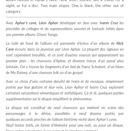
album nested in Aphar’s cave. Nine short stories, like a travel for a
night, or for a disc. Two main slopes. One is black, the other out of
category.
Avec
Aphar’s cave
,
Léon Aphar
développe en duo avec
Ivann Cruz
les
procédés de collages et de superpositions sonores et textuels initiés dans
son premier album,
Ghost Songs
.
La toile de fond de l’album est parsemée d’échos d’un album de
Nick
Cave
écouté dans sa jeunesse par Léon Aphar. La plupart des signaux en
sont cependant brouillés, et ce sont d’autres sources qui apparaissent au
premier plan : les chansons d’Aphar, et diverses traces d’un passé plus
lointain. On y trouve les fragments d’un lied de Franz Schubert, d’un blues
de Ma Rainey, d’une chanson folk ou d’un gospel.
Avec ce choix d’une certaine densité de texte et de musique, simplement
portée par leur guitare et leur voix, Léon Aphar et Ivann Cruz explorent
certaines saturations sémantiques et esthétiques. Ça et là, quelques parties
supplémentaires sur le disque amplifient le phénomène.
Le disque est constitué de neuf chansons qui mettent en scène des
personnages à la dérive, parallèles à neuf dreams portés par
quelques accords proches de l’album fantôme niché dans Aphar’s cave.
Neuf textes brefs, en forme d’itinéraire pour une nuit, ou pour un disque.