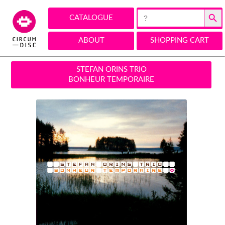
Search Button
Search
CATALOGUE
for:
ABOUT
SHOPPING CART
STEFAN ORINS TRIO
BONHEUR TEMPORAIRE