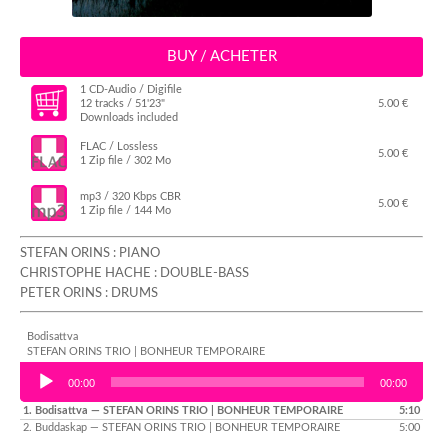
BUY / ACHETER
1 CD-Audio / Digifile
12 tracks / 51'23"
5.00 €
Downloads included
FLAC / Lossless
5.00 €
1 Zip file / 302 Mo
mp3 / 320 Kbps CBR
5.00 €
1 Zip file / 144 Mo
STEFAN ORINS : PIANO
CHRISTOPHE HACHE : DOUBLE-BASS
PETER ORINS : DRUMS
Bodisattva
STEFAN ORINS TRIO | BONHEUR TEMPORAIRE
Audio Player
00:00
00:00
1.
Bodisattva
— STEFAN ORINS TRIO | BONHEUR TEMPORAIRE
5:10
2.
Buddaskap
— STEFAN ORINS TRIO | BONHEUR TEMPORAIRE
5:00