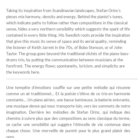
Taking its inspiration from Scandinavian landscapes, Stefan Orins’s
pieces mix harmony, density and energy. Behind the pianist’s tunes,
which indicate paths to follow rather than compositions in the classical
sense, hides a very northern sensibility which suggests the spark of life
contained in every little thing. His Swedish roots provide the inspiration
that give this music its sense of space and its aerial quality, reminding
the listener of Keith Jarrett in the 70s, of Bobo Stenson, or of John
Taylor. The group goes beyond the traditional clichés of the piano-bass-
drums trio, by putting the communication between musicians at the
forefront. The energy flows; spontaneity, lyricism, and simplicity are
the keywords here.
Une tempête d’émotions souffle sur une petite mélodie qui résonne
comme un air traditionnel… Et la poésie s’élève de ce trio en harmonie
constante… Un piano aérien, une basse lumineuse, la batterie enivrante,
une musique dense qui nous transporte loin, vers les sommets de notre
imagination. Derrière les mélodies de Stefan Orins, qui indique des
chemins à suivre plus que des compositions au sens classique du terme,
se cache une sensibilité qui suggère l’étincelle de vie contenue dans
chaque chose. Une merveille de pureté pour le plus grand plaisir des
sens.