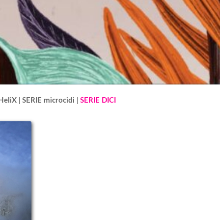
HeliX
SERIE microcidi
SERIE DICI