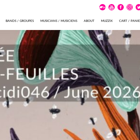
BANDS / GROUPES
MUSICIANS / MUSICIENS
ABOUT
MUZZIX
CART / PANI