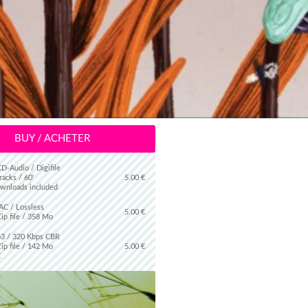
BUY / ACHETER
CD-Audio / Digifile
racks / 60'
5.00 €
wnloads included
AC / Lossless
5.00 €
Zip file / 358 Mo
3 / 320 Kbps CBR
Zip file / 142 Mo
5.00 €
€