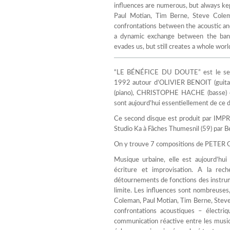
influences are numerous, but always ke
Paul Motian, Tim Berne, Steve Cole
confrontations between the acoustic and
a dynamic exchange between the band 
evades us, but still creates a whole worl
“LE BÉNÉFICE DU DOUTE” est le sec
1992 autour d’OLIVIER BENOIT (guit
(piano), CHRISTOPHE HACHE (basse) et
sont aujourd’hui essentiellement de ce d
Ce second disque est produit par IMPR
Studio Ka à Fâches Thumesnil (59) par 
On y trouve 7 compositions de PETER OR
Musique urbaine, elle est aujourd’hui
écriture et improvisation. A la rec
détournements de fonctions des instrum
limite. Les influences sont nombreuses,
Coleman, Paul Motian, Tim Berne, Steve
confrontations acoustiques – électri
communication réactive entre les musici