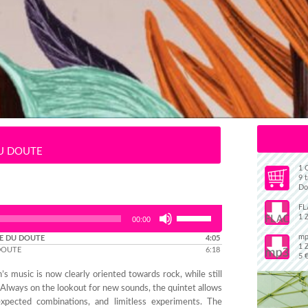
DU DOUTE
1 
9 t
Do
FL
Use
1 
00:00
Up/Down
mp
CE DU DOUTE
Arrow
4:05
1 
 DOUTE
6:18
keys to
5 
increase
s music is now clearly oriented towards rock, while still
or
 Always on the lookout for new sounds, the quintet allows
decrease
xpected combinations, and limitless experiments. The