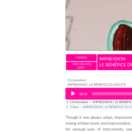
CIDI401
IMPRESSION
CIRCUM-DISC
LE BÉNÉFICE 
2004
Circonvolués
IMPRESSION | LE BÉNÉFICE DU DOUTE
Audio Player
00:00
1.
Circonvolués
— IMPRESSION | LE BÉNÉFI
2.
Tribut
— IMPRESSION | LE BÉNÉFICE DU
Though it was always urban, Impression’
mixing written music and improvisation.
for unusual uses of instruments, une