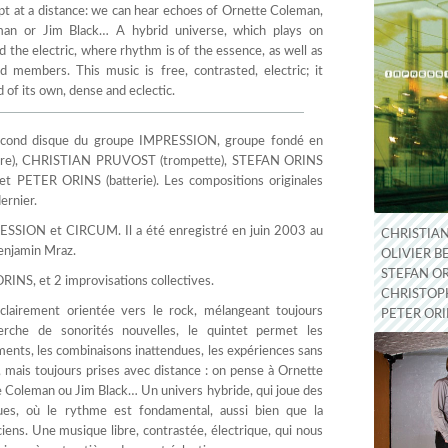
volume.
pt at a distance: we can hear echoes of Ornette Coleman,
man or Jim Black… A hybrid universe, which plays on
 the electric, where rhythm is of the essence, as well as
members. This music is free, contrasted, electric; it
d of its own, dense and eclectic.
ond disque du groupe IMPRESSION, groupe fondé en
are), CHRISTIAN PRUVOST (trompette), STEFAN ORINS
 PETER ORINS (batterie). Les compositions originales
ernier.
ESSION et CIRCUM. Il a été enregistré en juin 2003 au
CHRISTIA
Benjamin Mraz.
OLIVIER B
STEFAN OR
INS, et 2 improvisations collectives.
CHRISTOPH
 clairement orientée vers le rock, mélangeant toujours
PETER ORI
herche de sonorités nouvelles, le quintet permet les
ents, les combinaisons inattendues, les expériences sans
 mais toujours prises avec distance : on pense à Ornette
 Coleman ou Jim Black… Un univers hybride, qui joue des
ques, où le rythme est fondamental, aussi bien que la
ens. Une musique libre, contrastée, électrique, qui nous