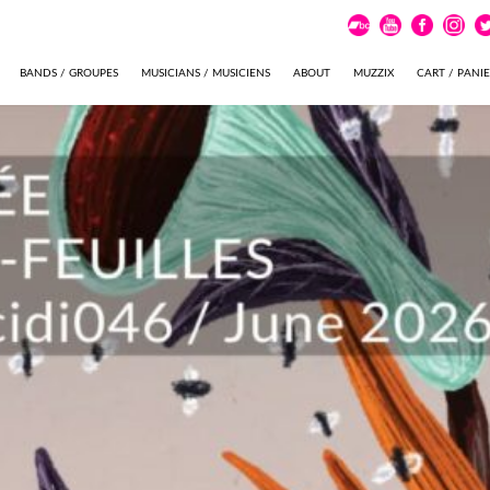
BANDS / GROUPES
MUSICIANS / MUSICIENS
ABOUT
MUZZIX
CART / PANI