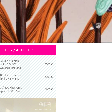
BUY / ACHETER
-Audio / Digifile
racks / 34'38"
7.00 €
wnloads included
AC HD / Lossless
5.00 €
Zip file / 674 Mo
3 / 320 Kbps CBR
5.00 €
Zip file / 80,3 Mo