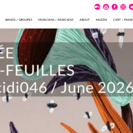
BANDS / GROUPES
MUSICIANS / MUSICIENS
ABOUT
MUZZIX
CART / PANI