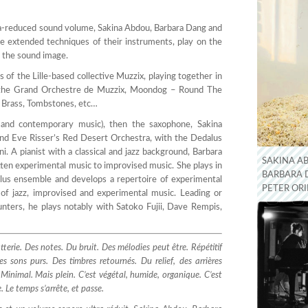
volume.
ra-reduced sound volume, Sakina Abdou, Barbara Dang and
e extended techniques of their instruments, play on the
r the sound image.
of the Lille-based collective Muzzix, playing together in
e, the Grand Orchestre de Muzzix, Moondog – Round The
 Brass, Tombstones, etc…
 and contemporary music), then the saxophone, Sakina
and Eve Risser’s Red Desert Orchestra, with the Dedalus
 A pianist with a classical and jazz background, Barbara
SAKINA A
ten experimental music to improvised music. She plays in
BARBARA 
lus ensemble and develops a repertoire of experimental
PETER ORI
of jazz, improvised and experimental music. Leading or
ters, he plays notably with Satoko Fujii, Dave Rempis,
erie. Des notes. Du bruit. Des mélodies peut être. Répétitif
 sons purs. Des timbres retournés. Du relief, des arrières
 Minimal. Mais plein. C’est végétal, humide, organique. C’est
. Le temps s’arrête, et passe.