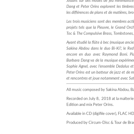
Jouant sur des modes de jeu minimaliste
Dang et Peter Orins explorent les timbres
les différences de plans et de matières, bro
Les trois musiciens sont des membres actif
projets tels que la Pieuvre, le Grand O
Toc & The Compulsive Brass, Tombstones
Ayant étudié la flûte à bec (musique anci
Sakina Abdou dans le duo Bi-Ki?, le Red
encore en duo avec Raymond Boni.
Pi
Barbara Dang va de la musique expériment
Sophie Agnel, avec l’ensemble Dedalus et
Peter Orins est un batteur de jazz et de mu
et rencontres et joue notamment avec Sat
All music composed by Sakina Abdou, B
Recorded on July 8, 2018 at la malterie 
Edition and mix Peter Orins.
Available in CD (digifile cover), FLAC 
Produced by Circum-Disc &
Tour de Bra