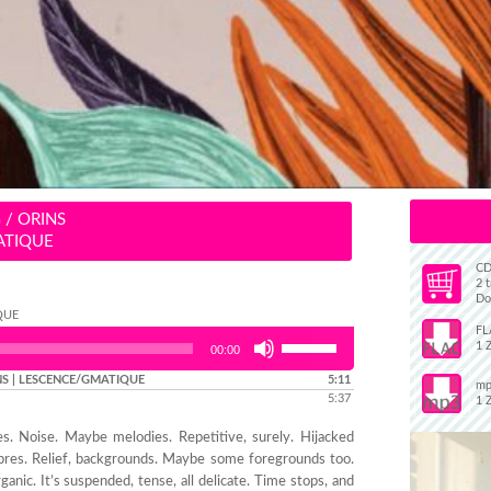
 / ORINS
ATIQUE
CD
2 t
Do
QUE
FL
Use
1 
00:00
Up/Down
 | LESCENCE/GMATIQUE
Arrow
5:11
mp
5:37
1 
keys to
increase
s. Noise. Maybe melodies. Repetitive, surely. Hijacked
or
bres. Relief, backgrounds. Maybe some foregrounds too.
decrease
rganic. It’s suspended, tense, all delicate. Time stops, and