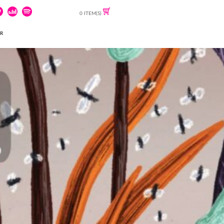
0 ITEM(S)
ER