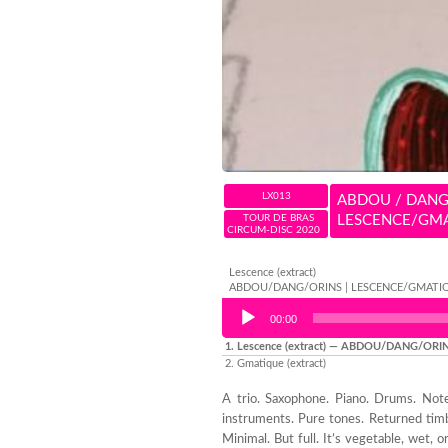
LX013
ABDOU / DANG
TOUR DE BRAS
LESCENCE/GM
CIRCUM-DISC 2020
Lescence (extract)
ABDOU/DANG/ORINS | LESCENCE/GMATI
Audio Player
00:00
1.
Lescence (extract)
— ABDOU/DANG/ORINS
2.
Gmatique (extract)
A trio. Saxophone. Piano. Drums. Note
instruments. Pure tones. Returned tim
Minimal. But full. It’s vegetable, wet, o