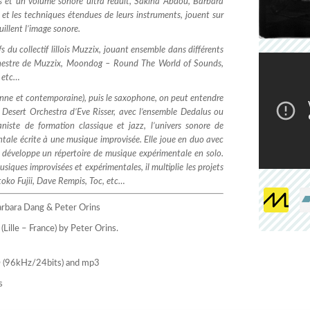
s et un volume sonore ultra réduit, Sakina Abdou, Barbara
 et les techniques étendues de leurs instruments, jouent sur
uillent l’image sonore.
s du collectif lillois Muzzix, jouant ensemble dans différents
rchestre de Muzzix, Moondog – Round The World of Sounds,
, etc…
enne et contemporaine), puis le saxophone, on peut entendre
 Desert Orchestra d’Eve Risser, avec l’ensemble Dedalus ou
aniste de formation classique et jazz, l’univers sonore de
ale écrite à une musique improvisée. Elle joue en duo avec
 développe un répertoire de musique expérimentale en solo.
siques improvisées et expérimentales, il multiplie les projets
oko Fujii, Dave Rempis, Toc, etc…
arbara Dang & Peter Orins
(Lille – France) by Peter Orins.
HD (96kHz/24bits) and mp3
s