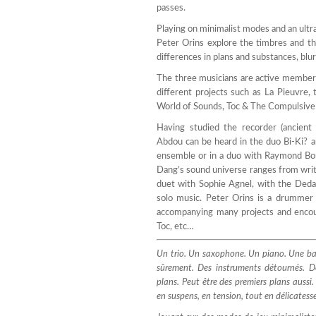
passes.
Playing on minimalist modes and an ult
Peter Orins explore the timbres and th
differences in plans and substances, blu
The three musicians are active members 
different projects such as La Pieuvr
World of Sounds, Toc & The Compulsive
Having studied the recorder (ancient
Abdou can be heard in the duo Bi-Ki? 
ensemble or in a duo with Raymond Boni.
Dang’s sound universe ranges from writ
duet with Sophie Agnel, with the Deda
solo music. Peter Orins is a drummer 
accompanying many projects and encoun
Toc, etc…
Un trio. Un saxophone. Un piano. Une batt
sûrement. Des instruments détournés. Des
plans. Peut être des premiers plans aussi.
en suspens, en tension, tout en délicatesse